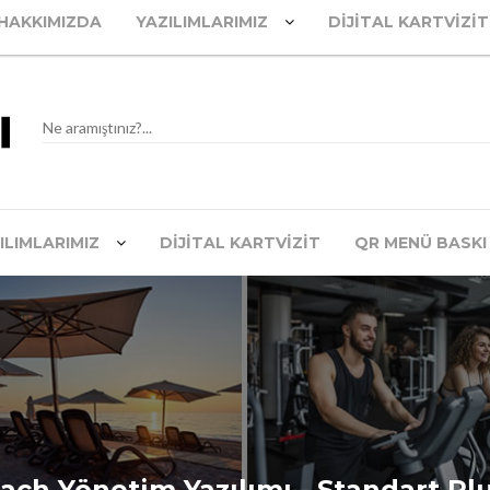
HAKKIMIZDA
YAZILIMLARIMIZ
DIJITAL KARTVIZIT
ILIMLARIMIZ
DIJITAL KARTVIZIT
QR MENÜ BASKI
ach Yönetim Yazılımı - Standart Pl