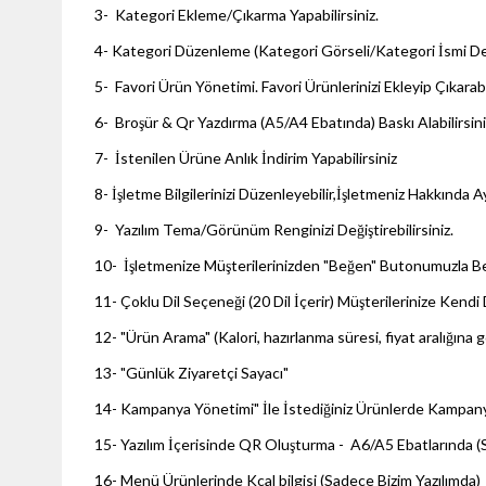
3- Kategori Ekleme/Çıkarma Yapabilirsiniz.
4- Kategori Düzenleme (Kategori Görseli/Kategori İsmi Değiş
5- Favori Ürün Yönetimi. Favori Ürünlerinizi Ekleyip Çıkarabi
6- Broşür & Qr Yazdırma (A5/A4 Ebatında) Baskı Alabilirsini
7- İstenilen Ürüne Anlık İndirim Yapabilirsiniz
8- İşletme Bilgilerinizi Düzenleyebilir,İşletmeniz Hakkında Ayrı
9- Yazılım Tema/Görünüm Renginizi Değiştirebilirsiniz.
10- İşletmenize Müşterilerinizden "Beğen" Butonumuzla Beğe
11- Çoklu Dil Seçeneği (20 Dil İçerir) Müşterilerinize Kendi 
12- "Ürün Arama" (Kalori, hazırlanma süresi, fiyat aralığına 
13- "Günlük Ziyaretçi Sayacı"
14- Kampanya Yönetimi" İle İstediğiniz Ürünlerde Kampanyal
15- Yazılım İçerisinde QR Oluşturma - A6/A5 Ebatlarında (
16- Menü Ürünlerinde Kcal bilgisi (Sadece Bizim Yazılımda)