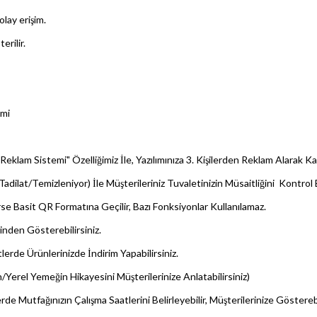
lay erişim.
rilir.
imi
klam Sistemi" Özelliğimiz İle, Yazılımınıza 3. Kişilerden Reklam Alarak Kaz
at/Temizleniyor) İle Müşterileriniz Tuvaletinizin Müsaitliğini Kontrol E
 Basit QR Formatına Geçilir, Bazı Fonksiyonlar Kullanılamaz.
rinden Gösterebilirsiniz.
lerde Ürünlerinizde İndirim Yapabilirsiniz.
erel Yemeğin Hikayesini Müşterilerinize Anlatabilirsiniz)
erde Mutfağınızın Çalışma Saatlerini Belirleyebilir, Müşterilerinize Gösterebi