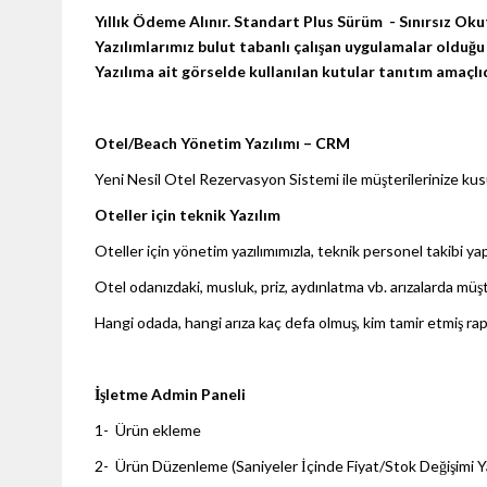
Yıllık Ödeme Alınır.
Standart Plus Sürüm - Sınırsız Ok
Yazılımlarımız bulut tabanlı çalışan uygulamalar olduğu iç
Yazılıma ait görselde kullanılan kutular tanıtım amaçlı
Otel/Beach Yönetim Yazılımı – CRM
Yeni Nesil Otel Rezervasyon Sistemi ile müşterilerinize kusurs
Oteller için teknik Yazılım
Oteller için yönetim yazılımımızla, teknik personel takibi yap
Otel odanızdaki, musluk, priz, aydınlatma vb. arızalarda müşte
Hangi odada, hangi arıza kaç defa olmuş, kim tamir etmiş raporl
İşletme Admin Paneli
1- Ürün ekleme
2- Ürün Düzenleme (Saniyeler İçinde Fiyat/Stok Değişimi Ya