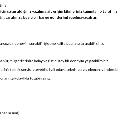
utma
in satın aldığınız yazılıma ait erişim bilgileriniz tanımlanıp tarafınız
dır, tarafınıza böyle bir kargo gönderimi yapılmayacaktır.
uz bir deneyim sunabilir, işletme kalite puanınızı artırabilirsiniz.
abilir, müşterilerinize kolay ve üst düzey bir deneyim yaşatabilirsiniz.
riniz teknik servis isteyebilir, ilgili odaya teknik servis elemanı gönderebil
arınızı kolaylıkla tutabilirsiniz.
pabilirsiniz)