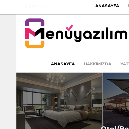
ANASAYFA
Hoşgeldiniz
ANASAYFA
HAKKIMIZDA
YAZ
Otel/Be