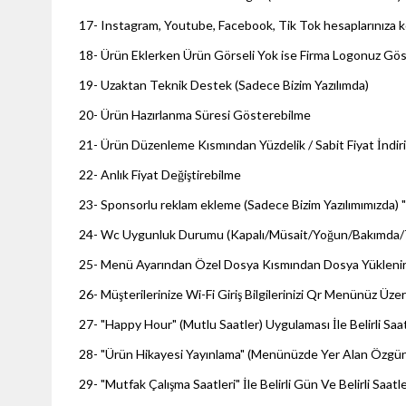
17- Instagram, Youtube, Facebook, Tik Tok hesaplarınıza ko
18- Ürün Eklerken Ürün Görseli Yok ise Firma Logonuz Göste
19- Uzaktan Teknik Destek (Sadece Bizim Yazılımda)
20- Ürün Hazırlanma Süresi Gösterebilme
21- Ürün Düzenleme Kısmından Yüzdelik / Sabit Fiyat İndir
22- Anlık Fiyat Değiştirebilme
23- Sponsorlu reklam ekleme (Sadece Bizim Yazılımımızda) "Re
24- Wc Uygunluk Durumu (Kapalı/Müsait/Yoğun/Bakımda/Tadil
25- Menü Ayarından Özel Dosya Kısmından Dosya Yüklenirse
26- Müşterilerinize Wi-Fi Giriş Bilgilerinizi Qr Menünüz Üze
27- "Happy Hour" (Mutlu Saatler) Uygulaması İle Belirli Saat
28- "Ürün Hikayesi Yayınlama" (Menünüzde Yer Alan Özgün/Y
29- "Mutfak Çalışma Saatleri" İle Belirli Gün Ve Belirli Saatl