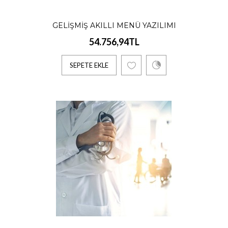
SEPETE EKLE
GELIŞMIŞ AKILLI MENÜ YAZILIMI
54.756,94TL
Hastane Yönetim Yazılımı
SEPETE EKLE
54.756,94TL
Yıllık Peşin Ödeme Alınır. Profesyonel Sürüm
Maksimum 500 OdaHastane Yönetim
YazılımıHastalarınız“Ha..
SEPETE EKLE
Teknik Personel Görev Takip
Yazılımı