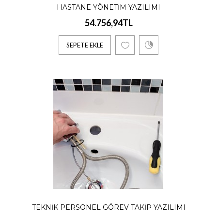
HASTANE YÖNETIM YAZILIMI
23.498,93TL
54.756,94TL
SEPETE EKLE
Yıllık Ödeme Alınır.1-Otel / Hastane Teknik
Personel Görev Takip YazılımıOteller ve
hastaneler için ..
SEPETE EKLE
TEKNIK PERSONEL GÖREV TAKIP YAZILIMI