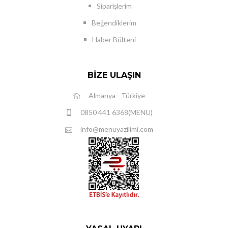
Siparişlerim
Beğendiklerim
Haber Bülteni
BIZE ULAŞIN
Almanya - Türkiye
0850 441 6368(MENU)
info@menuyazilimi.com