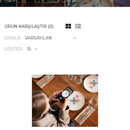
ÜRÜN KARŞILAŞTIR (0)
SIRALA:
GÖSTER:
Gelişmiş Akıllı Menü Yazılımı
54.756,94TL
Yıllık Ödeme Peşin Alınır. Sınırsız Okutma.
Maksimum 500 Oda/Masa1- Ürün Ekleme 2-
Ürün Düzenle..