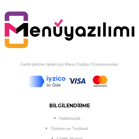
Farklı işletme tipleri için Menü Yazılım Otomasyonları
BILGILENDIRME
Hakkımızda
Ödeme ve Teslimat
Gizlilik İlkeleri