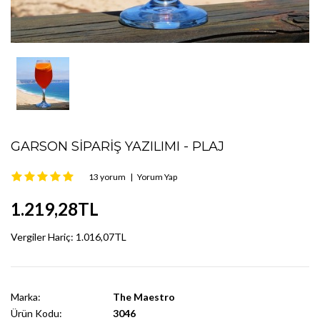
GARSON SIPARIŞ YAZILIMI - PLAJ
13 yorum
|
Yorum Yap
1.219,28TL
Vergiler Hariç:
1.016,07TL
Marka:
The Maestro
Ürün Kodu:
3046