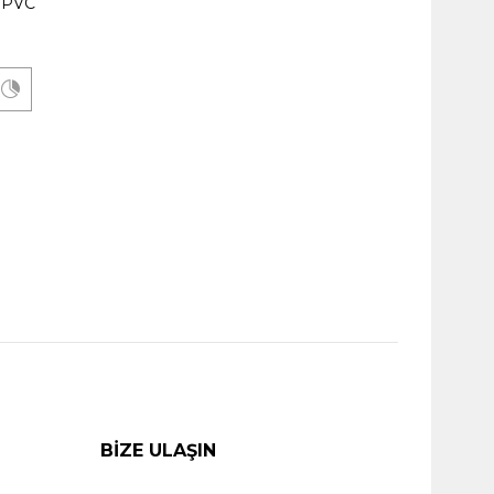
 PVC
n fayda..
tal/PVC
n fayda..
BIZE ULAŞIN