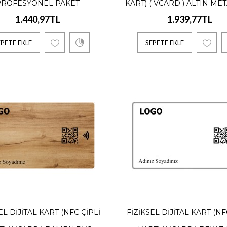
PROFESYONEL PAKET
KART) ( VCARD ) ALTIN ME
97TL
1.440,97TL
1.939,77TL
EPETE EKLE
SEPETE EKLE
kine Başına Yıllıktır. Profesyonel Sürüm - Maksimum 100 Makine, S..
TE EKLE
el Dijital Kart (NFC Çipli Kart) ( vCard ) Altın Meta
77TL
ık, 1 Adet İçindir. Yıllık Ödeme Alınır. 10 Kişi ve üzeri özel iskontolarımızda
EL DIJITAL KART (NFC ÇIPLI
FIZIKSEL DIJITAL KART (NF
TE EKLE