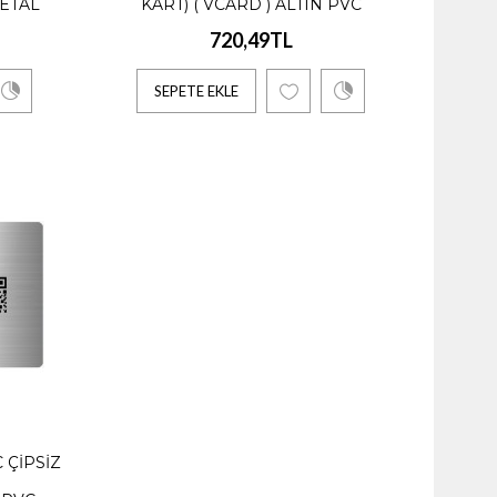
n fayda..
METAL
KART) ( VCARD ) ALTIN PVC
720,49TL
SEPETE EKLE
C
n fayda..
C ÇIPSIZ