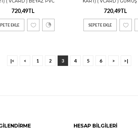
T) ( VCARD ) BEYAZ PVC
KART) ( VCARD ) GÜMÜŞ
13TL
720,49TL
720,49TL
EPETE EKLE
SEPETE EKLE
ık, 1 Adet İçindir. Yıllık Ödeme Alınır. 10 Kişi ve üzeri özel iskontolarımızda
TE EKLE
|<
<
1
2
3
4
5
6
>
>|
el Dijital Kart (NFC Çipli Kart) ( vCard ) Gümüş Me
77TL
ık, 1 Adet İçindir. Yıllık Ödeme Alınır. 10 Kişi ve üzeri özel iskontolarımızda
GILENDIRME
HESAP BILGILERI
TE EKLE