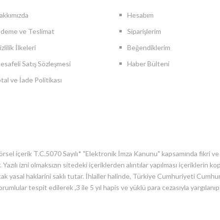
akkımızda
Hesabım
deme ve Teslimat
Siparişlerim
el Dijital Kart (NFC Çipli Kart) ( vCard ) Gümüş PV
13TL
zlilik İlkeleri
Beğendiklerim
esafeli Satış Sözleşmesi
Haber Bülteni
ptal ve İade Politikası
ık, 1 Adet İçindir. Yıllık Ödeme Alınır. 10 Kişi ve üzeri özel iskontolarımızda
TE EKLE
l içerik T.C.5070 Sayılı* "Elektronik İmza Kanunu" kapsamında fikri ve sin
el Dijital Kart (NFC Çipli Kart) ( vCard ) Siyah PVC
 Yazılı izni olmaksızın sitedeki içeriklerden alıntılar yapılması içeriklerin
ak yasal haklarini saklı tutar. İhlaller halinde, Türkiye Cumhuriyeti Cumhu
13TL
sorumlular tespit edilerek ,3 ile 5 yıl hapis ve yüklü para cezasıyla yargılanı
ık, 1 Adet İçindir. Yıllık Ödeme Alınır. 10 Kişi ve üzeri özel iskontolarımızda