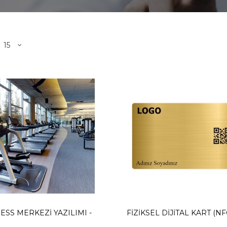
Food Restorant Yazılımı - Standart Plus Paket
93TL
deme Alınır. Standart Plus Sürüm - Sınırsız Okutma Yazılımlarımız bulu..
TE EKLE
NESS MERKEZI YAZILIMI -
FIZIKSEL DIJITAL KART (NF
ss Merkezi Yazılımı - Profesyonel Paket