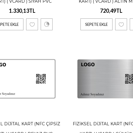
ık, 1 Adet İçindir. Yıllık Ödeme Alınır. 10 Kişi ve üzeri özel iskontolarımızda
T) ( VCARD ) SIYAH PVC
KART) ( VCARD ) ALTIN 
1.330,13TL
720,49TL
TE EKLE
EPETE EKLE
SEPETE EKLE
el Dijital Kart (NFC Çipli Kart) ( vCard ) Bambu PV
13TL
ık, 1 Adet İçindir. Yıllık Ödeme Alınır. 10 Kişi ve üzeri özel iskontolarımızda
TE EKLE
L DIJITAL KART (NFC ÇIPSIZ
FIZIKSEL DIJITAL KART (NF
el Dijital Kart (NFC Çipli Kart) ( vCard ) Beyaz PVC