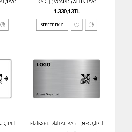
TAL/PVC
KART) ( VCARD ) ALTIN PVC
1.330,13TL
SEPETE EKLE
l/PVC
n fayda..
C ÇIPLI
FIZIKSEL DIJITAL KART (NFC ÇIPLI