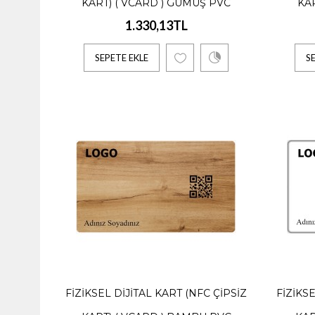
KART) ( VCARD ) GÜMÜŞ PVC
Fiyat Ayl
KAR
1.330,13TL
SEPE
SEPETE EKLE
S
Fiziks
1.330,
Fiyat Ayl
SEPE
FIZIKSEL DIJITAL KART (NFC ÇIPSIZ
FIZIKSE
Fiziks