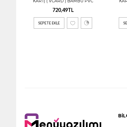
KART) ( VCARD ) BAMBU PVC
KAR
1.330,
720,49TL
SEPETE EKLE
S
Fiyat Ayl
SEPE
Fiziks
1.939,
Fiyat Ayl
BIL
SEPE