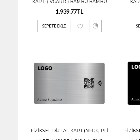
KART) ( VCARD ) BAMBU BAMBU
KAR
1.939,77TL
Fiziks
SEPETE EKLE
S
1.330,
Fiyat Ayl
SEPE
Fiziks
1.939,
FIZIKSEL DIJITAL KART (NFC ÇIPLI
FIZIKS