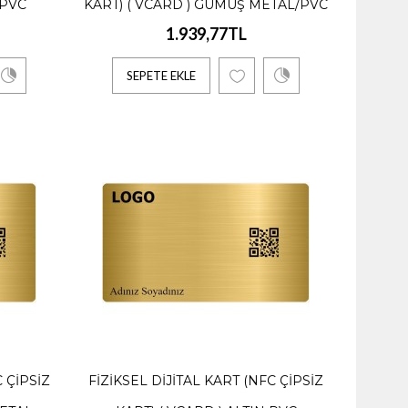
 PVC
KART) ( VCARD ) GÜMÜŞ METAL/PVC
1.939,77TL
SEPETE EKLE
n fayda..
ambu
C ÇIPSIZ
FIZIKSEL DIJITAL KART (NFC ÇIPSIZ