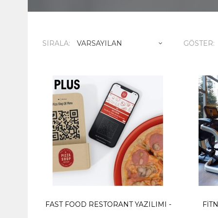
SIRALA:
GÖSTER:
Fast 
1.828,
Yıllık Ö
SEPE
FAST FOOD RESTORANT YAZILIMI -
FIT
Fitne