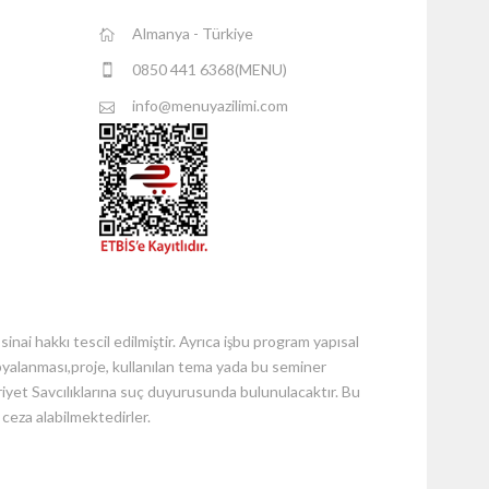
Almanya - Türkiye
0850 441 6368(MENU)
C
info@menuyazilimi.com
n fayda..
ai hakkı tescil edilmiştir. Ayrıca işbu program yapısal
 kopyalanması,proje, kullanılan tema yada bu seminer
riyet Savcılıklarına suç duyurusunda bulunulacaktır. Bu
p ceza alabilmektedirler.
n fayda..