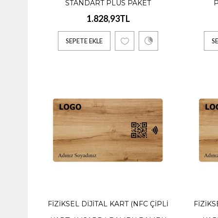
STANDART PLUS PAKET
1.440,
1.828,93TL
SEPETE EKLE
S
Fiyat Ma
SEPE
Fiziks
1.939,
Fiyat Ayl
FIZIKSEL DIJITAL KART (NFC ÇIPLI
FIZIKS
SEPE