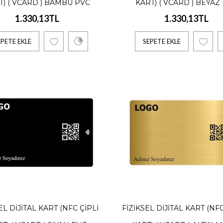
T) ( VCARD ) BAMBU PVC
KART) ( VCARD ) BEYAZ
1.330,13TL
1.330,13TL
el Dijital Kart (NFC Çipli Kart) ( vCard ) Altın PVC
EPETE EKLE
SEPETE EKLE
13TL
ık, 1 Adet İçindir. Yıllık Ödeme Alınır. 10 Kişi ve üzeri özel iskontolarımızda
TE EKLE
el Dijital Kart (NFC Çipli Kart) ( vCard ) Bambu B
77TL
EL DIJITAL KART (NFC ÇIPLI
FIZIKSEL DIJITAL KART (NF