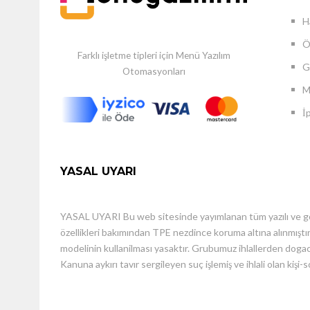
H
Ö
Fiziks
Farklı işletme tipleri için Menü Yazılım
1.330,
Gi
Otomasyonları
M
İ
Fiyat Ayl
YASAL UYARI
SEPE
YASAL UYARI Bu web sitesinde yayımlanan tüm yazılı ve görse
Fiziks
özellikleri bakımından TPE nezdince koruma altına alınmıştır.
modelinin kullanilması yasaktır. Grubumuz ihlallerden dogac
1.330,
Kanuna aykırı tavır sergileyen suç işlemiş ve ihlali olan kişi-
Fiyat Ayl