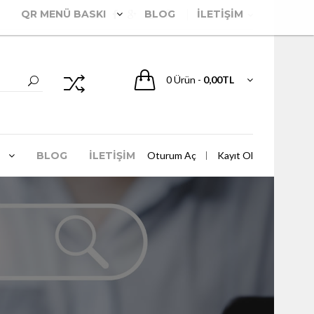
QR MENÜ BASKI
BLOG
İLETİŞİM
Türk Lirası
0
Ürün
-
0,00TL
BLOG
İLETİŞİM
Oturum Aç
Kayıt Ol