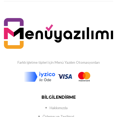
Farklı işletme tipleri için Menü Yazılım Otomasyonları
BILGILENDIRME
Hakkımızda
Ödeme ve Teslimat