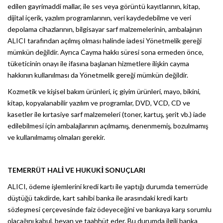
edilen gayrimaddi mallar, ile ses veya görüntü kayıtlarının, kitap,
dijital içerik, yazılım programlarının, veri kaydedebilme ve veri
depolama cihazlarının, bilgisayar sarf malzemelerinin, ambalajının
ALICI tarafından açılmış olması halinde iadesi Yönetmelik gereği
mümkün değildir. Ayrıca Cayma hakkı süresi sona ermeden önce,
tüketicinin onayı ile ifasına başlanan hizmetlere ilişkin cayma
hakkının kullanılması da Yönetmelik gereği mümkün değildir.
Kozmetik ve kişisel bakım ürünleri, iç giyim ürünleri, mayo, bikini,
kitap, kopyalanabilir yazılım ve programlar, DVD, VCD, CD ve
kasetler ile kırtasiye sarf malzemeleri (toner, kartuş, şerit vb.) iade
edilebilmesi için ambalajlarının açılmamış, denenmemiş, bozulmamış
ve kullanılmamış olmaları gerekir.
TEMERRÜT HALİ VE HUKUKİ SONUÇLARI
ALICI, ödeme işlemlerini kredi kartı ile yaptığı durumda temerrüde
düştüğü takdirde, kart sahibi banka ile arasındaki kredi kartı
sözleşmesi çerçevesinde faiz ödeyeceğini ve bankaya karşı sorumlu
olacağını kabul, beyan ve taahhüt eder. Bu durumda ilgili banka