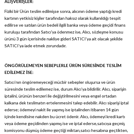
ALIŞVERİŞLER:
Fiziki bir Ürün teslim edilmişse sonra, alıcının ödeme yaptığı kredi
kartının yetkisiz kişiler tarafından haksız olarak kullanıldığı tespit
edilirse ve satılan ürün bedeli ilgili banka veya ödeme geçidi finans
kuruluşu tarafından Satıcı'ya ödenmez ise, Alıcı, sözleşme konusu
ürünü 3 gün içerisinde nakliye gideri SATICI’ya ait olacak şekilde
SATICI’ya iade etmek zorundadır.
ÖNGÖRÜLEMEYEN SEBEPLERLE ÜRÜN SÜRESİNDE TESLİM
EDİLEMEZ İSE:
Satıcı’nın öngöremeyeceği mücbir sebepler oluşursa ve ürün
süresinde teslim edilemez ise, durum Alıcı’ya bildirilir. Alıcı, siparişin
iptalini, ürünün benzeri ile değiştirilmesini veya engel ortadan
kalkana dek teslimatın ertelenmesini talep edebilir. Alıcı siparişi iptal
ederse; ödemeyi nakit ile yapmış ise iptalinden itibaren 14 gün
içinde kendisine nakden bu ücret ödenir. Alıcı, ödemeyi kredi kartı
veya ödeme geçidinden yapmış ise ve iptal ederse,satıcıya geçmiş
komisyonu düşmüş ödeme geçtiği miktarı,satıcı hesabına geçtikten,