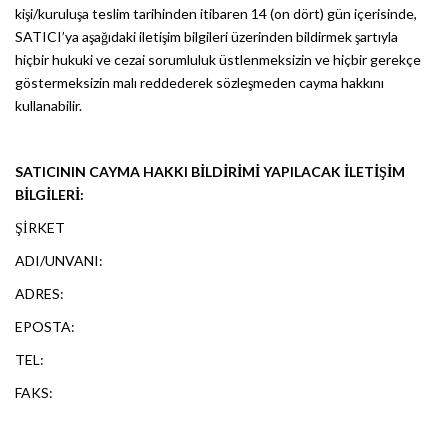
kişi/kuruluşa teslim tarihinden itibaren 14 (on dört) gün içerisinde,
SATICI’ya aşağıdaki iletişim bilgileri üzerinden bildirmek şartıyla
hiçbir hukuki ve cezai sorumluluk üstlenmeksizin ve hiçbir gerekçe
göstermeksizin malı reddederek sözleşmeden cayma hakkını
kullanabilir.
SATICININ CAYMA HAKKI BİLDİRİMİ YAPILACAK İLETİŞİM
BİLGİLERİ:
ŞİRKET
ADI/UNVANI:
ADRES:
EPOSTA:
TEL:
FAKS: