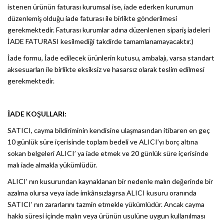
istenen ürünün faturası kurumsal ise, iade ederken kurumun
düzenlemiş olduğu iade faturası ile birlikte gönderilmesi
gerekmektedir. Faturası kurumlar adına düzenlenen sipariş iadeleri
İADE FATURASI kesilmediği takdirde tamamlanamayacaktır.)
İade formu, İade edilecek ürünlerin kutusu, ambalajı, varsa standart
aksesuarları ile birlikte eksiksiz ve hasarsız olarak teslim edilmesi
gerekmektedir.
İADE KOŞULLARI:
SATICI, cayma bildiriminin kendisine ulaşmasından itibaren en geç
10 günlük süre içerisinde toplam bedeli ve ALICI’yı borç altına
sokan belgeleri ALICI’ ya iade etmek ve 20 günlük süre içerisinde
malı iade almakla yükümlüdür.
ALICI’ nın kusurundan kaynaklanan bir nedenle malın değerinde bir
azalma olursa veya iade imkânsızlaşırsa ALICI kusuru oranında
SATICI’ nın zararlarını tazmin etmekle yükümlüdür. Ancak cayma
hakkı süresi içinde malın veya ürünün usulüne uygun kullanılması